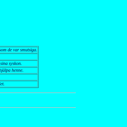
rsom de var smutsiga.
sina syskon.
hjälpa henne.
et.