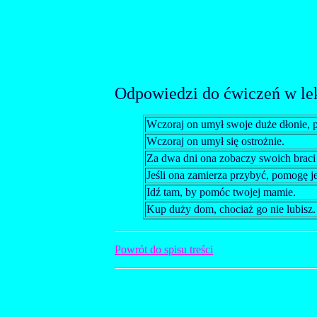
Odpowiedzi do ćwiczeń w lek
Wczoraj on umył swoje duże dłonie, 
Wczoraj on umył się ostrożnie.
Za dwa dni ona zobaczy swoich braci i
Jeśli ona zamierza przybyć, pomogę je
Idź tam, by pomóc twojej mamie.
Kup duży dom, chociaż go nie lubisz.
Powrót do spisu treści