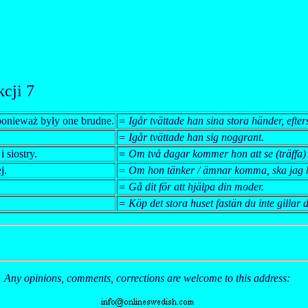
cji 7
ponieważ były one brudne.
= Igår tvättade han sina stora händer, efte
= Igår tvättade han sig noggrant.
 siostry.
= Om två dagar kommer hon att se (träffa) 
j.
= Om hon tänker / ämnar komma, ska jag 
= Gå dit för att hjälpa din moder.
= Köp det stora huset fastän du inte gillar d
Any opinions, comments, corrections are welcome to this address: