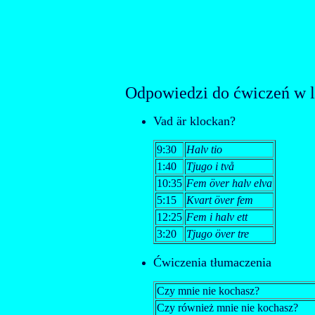
Odpowiedzi do ćwiczeń w l
Vad är klockan?
9:30
Halv tio
1:40
Tjugo i två
10:35
Fem över halv elva
5:15
Kvart över fem
12:25
Fem i halv ett
3:20
Tjugo över tre
Ćwiczenia tłumaczenia
Czy mnie nie kochasz?
Czy również mnie nie kochasz?