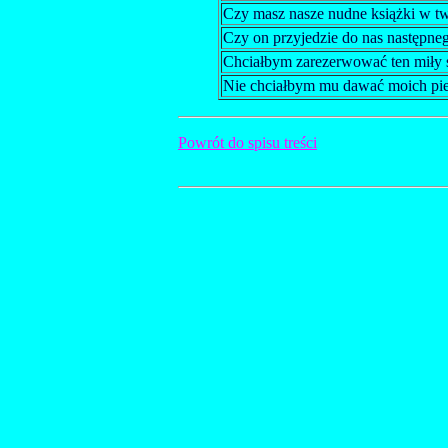
Czy masz nasze nudne książki w 
Czy on przyjedzie do nas następneg
Chciałbym zarezerwować ten miły s
Nie chciałbym mu dawać moich pie
Powrót do spisu treści