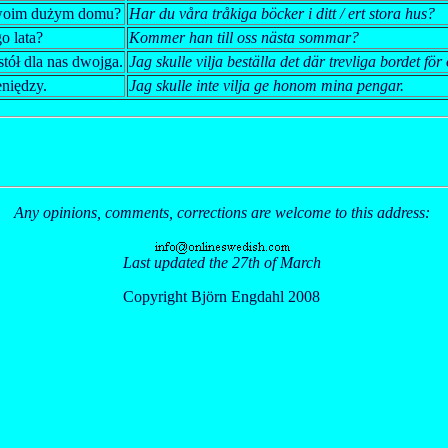
twoim dużym domu?
Har du våra tråkiga böcker i ditt / ert stora hus?
o lata?
Kommer han till oss nästa sommar?
tół dla nas dwojga.
Jag skulle vilja beställa det där trevliga bordet för 
niędzy.
Jag skulle inte vilja ge honom mina pengar.
Any opinions, comments, corrections are welcome to this address:
Last updated the 27th of March
Copyright Björn Engdahl 2008