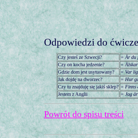
Odpowiedzi do ćwiczeń
Czy jesteś ze Szwecji?
= Är du 
Czy on kocha jedzenie?
= Älskar
Gdzie dom jest usytuowany?
= Var li
Jak dojdę na dworzec?
= Hur går
Czy tu znajduję się jakiś sklep?
= Finns 
Jestem z Anglii
= Jag är
Powrót do spisu treści