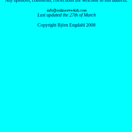
Any opinions, comments, corrections are welcome to this address:
Last updated the 27th of March
Copyright Björn Engdahl 2008