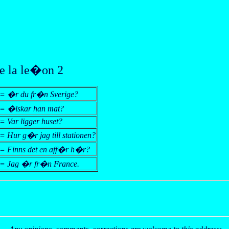
e la le�on 2
= �r du fr�n Sverige?
= �lskar han mat?
= Var ligger huset?
= Hur g�r jag till stationen?
= Finns det en aff�r h�r?
= Jag �r fr�n France.